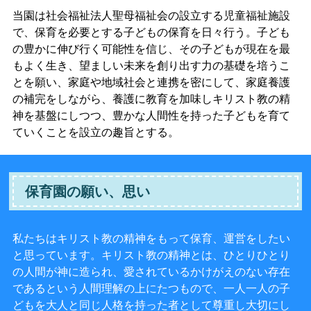
当園は社会福祉法人聖母福祉会の設立する児童福祉施設
で、保育を必要とする子どもの保育を日々行う。子ども
の豊かに伸び行く可能性を信じ、その子どもが現在を最
もよく生き、望ましい未来を創り出す力の基礎を培うこ
とを願い、家庭や地域社会と連携を密にして、家庭養護
の補完をしながら、養護に教育を加味しキリスト教の精
神を基盤にしつつ、豊かな人間性を持った子どもを育て
ていくことを設立の趣旨とする。
保育園の願い、思い
私たちはキリスト教の精神をもって保育、運営をしたい
と思っています。キリスト教の精神とは、ひとりひとり
の人間が神に造られ、愛されているかけがえのない存在
であるという人間理解の上にたつもので、一人一人の子
どもを大人と同じ人格を持った者として尊重し大切にし