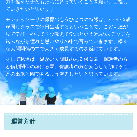
力を備えた子どもたちに育っていくことを願い、目指し
ていきたいと思います。
モンテッソーリの保育のもうひとつの特徴は、3・4・5歳
が同じクラスで毎日生活するということで、こども達が
見て学び、やって学び教えて学ぶという3つのステップを
踏みながら憧れと思いやりの中で育っていきます。様々
な人間関係の中で大きく成長するのを感じています。
そして私達は、温かい人間味のある保育園、保護者の方
と信頼関係の築ける園、保護者の方が安心して預けるこ
との出来る園であるよう努力したいと思っています。
運営方針